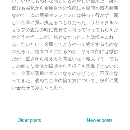
い、いかにも昭和な感じの古めかしい金庫だ。鍵の
部分も劣化から金庫自体の性能にも疑問が残る状態
なので、次の新築マンションには持って行かず、新
しい金庫に買い換えるつもりだった。リサイクルシ
ョップの査定の時に見せても持って行ってもらえた
かどうか怪しいが、見せなかったことは悔やまれ
る。だいたい、金庫ってどうやって処分するものな
のだろう。粗大ゴミになるのか、サイズ的には微妙
だが、重さから考えると間違いなく粗大ゴミ。でも
この頑丈な金庫が破壊される様子も想像できないの
で、金庫が普通にゴミになるのかどうか、不安にな
ってきた。改めて金庫の捨て方について、役所に問
い合わせてみようと思う。
←
Older posts
Newer posts
→
Posts navigation